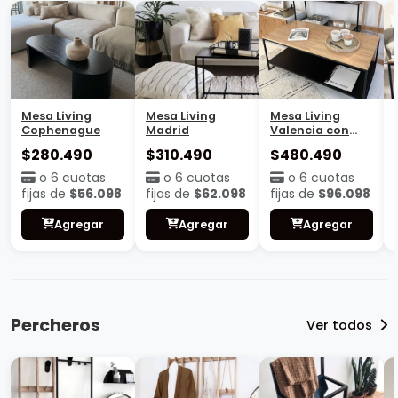
Mesa Living
Mesa Living
Mesa Living
Cophenague
Madrid
Valencia con
base
$280.490
$310.490
$480.490
o 6 cuotas
o 6 cuotas
o 6 cuotas
fijas de
$56.098
fijas de
$62.098
fijas de
$96.098
Agregar
Agregar
Agregar
Percheros
Ver todos