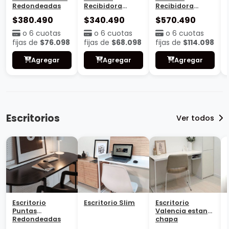
Redondeadas
Recibidora
Recibidora
Valencia con
Valencia
$380.490
$340.490
$570.490
estante
Cajonera
o 6 cuotas
o 6 cuotas
o 6 cuotas
fijas de
$76.098
fijas de
$68.098
fijas de
$114.098
Agregar
Agregar
Agregar
Escritorios
Ver todos
Escritorio
Escritorio Slim
Escritorio
Puntas
Valencia estante
Redondeadas
chapa