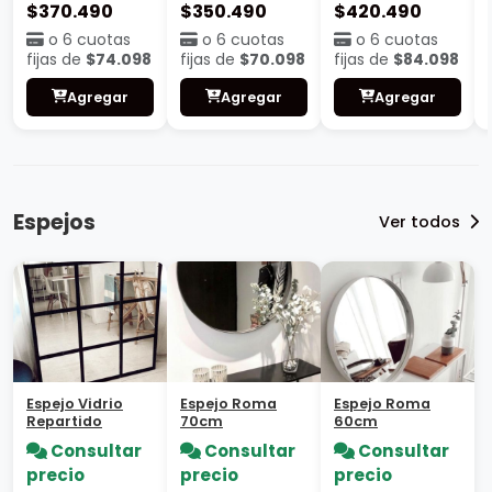
$370.490
$350.490
$420.490
o 6 cuotas
o 6 cuotas
o 6 cuotas
fijas de
$74.098
fijas de
$70.098
fijas de
$84.098
Agregar
Agregar
Agregar
Espejos
Ver todos
Espejo Vidrio
Espejo Roma
Espejo Roma
Repartido
70cm
60cm
Consultar
Consultar
Consultar
precio
precio
precio