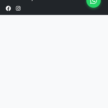
Enlaces
Inicio
Productos
Contacto
Contacto
+54 341 2424899
WhatsApp
© 2026 The Factory. Todos los derechos
reservados.