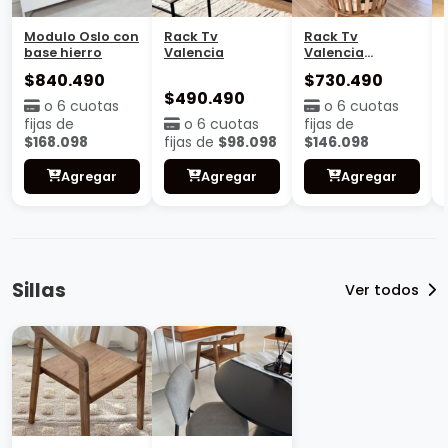
Modulo Oslo con
Rack Tv
Rack Tv
base hierro
Valencia
Valencia
Cajonera
$840.490
$730.490
$490.490
o 6 cuotas
o 6 cuotas
fijas de
o 6 cuotas
fijas de
$168.098
fijas de
$98.098
$146.098
Agregar
Agregar
Agregar
Sillas
Ver todos