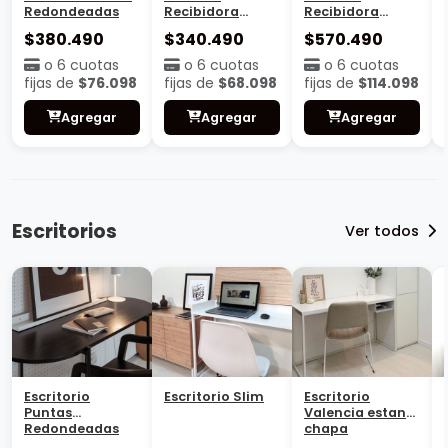
Redondeadas
Recibidora
Recibidora
Valencia con
Valencia
$380.490
$340.490
$570.490
estante
Cajonera
o 6 cuotas
o 6 cuotas
o 6 cuotas
fijas de
$76.098
fijas de
$68.098
fijas de
$114.098
Agregar
Agregar
Agregar
Escritorios
Ver todos
Escritorio
Escritorio Slim
Escritorio
Puntas
Valencia estante
Redondeadas
chapa