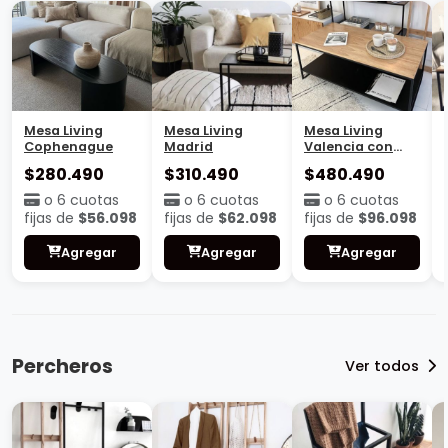
Mesa Living
Mesa Living
Mesa Living
Cophenague
Madrid
Valencia con
base
$280.490
$310.490
$480.490
o 6 cuotas
o 6 cuotas
o 6 cuotas
fijas de
$56.098
fijas de
$62.098
fijas de
$96.098
Agregar
Agregar
Agregar
Percheros
Ver todos