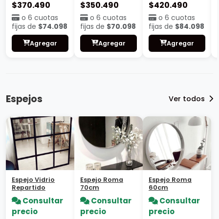
$370.490
$350.490
$420.490
o 6 cuotas
o 6 cuotas
o 6 cuotas
fijas de
$74.098
fijas de
$70.098
fijas de
$84.098
Agregar
Agregar
Agregar
Espejos
Ver todos
Espejo Vidrio
Espejo Roma
Espejo Roma
Repartido
70cm
60cm
Consultar
Consultar
Consultar
precio
precio
precio