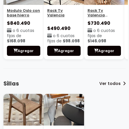
Modulo Oslo con
Rack Tv
Rack Tv
base hierro
Valencia
Valencia
Cajonera
$840.490
$730.490
$490.490
o 6 cuotas
o 6 cuotas
fijas de
o 6 cuotas
fijas de
$168.098
fijas de
$98.098
$146.098
Agregar
Agregar
Agregar
Sillas
Ver todos