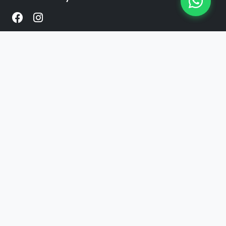
Enlaces
Inicio
Productos
Contacto
Contacto
+54 341 2424899
WhatsApp
© 2026 The Factory. Todos los derechos
reservados.