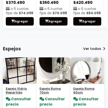
$370.490
$350.490
$420.490
o 6 cuotas
o 6 cuotas
o 6 cuotas
fijas de
$74.098
fijas de
$70.098
fijas de
$84.098
Agregar
Agregar
Agregar
Espejos
Ver todos
Espejo Vidrio
Espejo Roma
Espejo Roma
Repartido
70cm
60cm
Consultar
Consultar
Consultar
precio
precio
precio