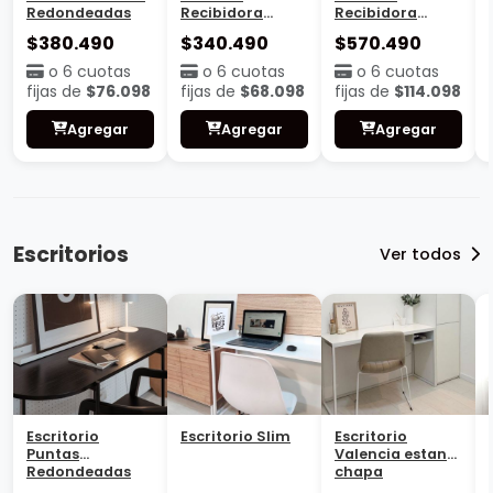
Redondeadas
Recibidora
Recibidora
Valencia con
Valencia
$380.490
$340.490
$570.490
estante
Cajonera
o 6 cuotas
o 6 cuotas
o 6 cuotas
fijas de
$76.098
fijas de
$68.098
fijas de
$114.098
Agregar
Agregar
Agregar
Escritorios
Ver todos
Escritorio
Escritorio Slim
Escritorio
Puntas
Valencia estante
Redondeadas
chapa