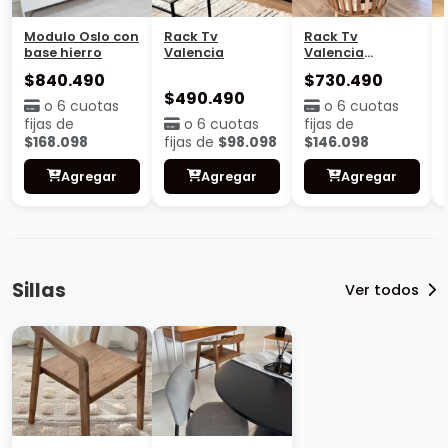
Modulo Oslo con
Rack Tv
Rack Tv
base hierro
Valencia
Valencia
Cajonera
$840.490
$730.490
$490.490
o 6 cuotas
o 6 cuotas
fijas de
o 6 cuotas
fijas de
$168.098
fijas de
$98.098
$146.098
Agregar
Agregar
Agregar
Sillas
Ver todos