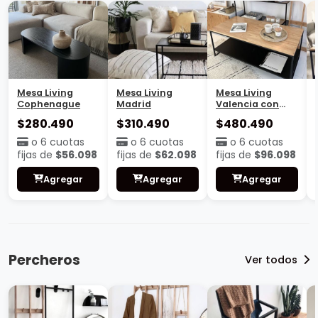
Mesa Living
Mesa Living
Mesa Living
Cophenague
Madrid
Valencia con
base
$280.490
$310.490
$480.490
o 6 cuotas
o 6 cuotas
o 6 cuotas
fijas de
$56.098
fijas de
$62.098
fijas de
$96.098
Agregar
Agregar
Agregar
Percheros
Ver todos