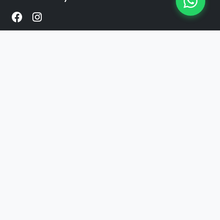
Enlaces
Inicio
Productos
Contacto
Contacto
+54 341 2424899
WhatsApp
© 2026 The Factory. Todos los derechos
reservados.