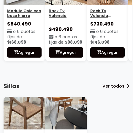
Modulo Oslo con
Rack Tv
Rack Tv
base hierro
Valencia
Valencia
Cajonera
$840.490
$730.490
$490.490
o 6 cuotas
o 6 cuotas
fijas de
o 6 cuotas
fijas de
$168.098
fijas de
$98.098
$146.098
Agregar
Agregar
Agregar
Sillas
Ver todos