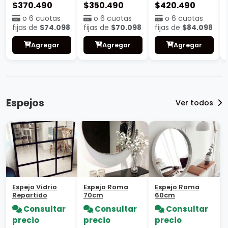
$370.490
$350.490
$420.490
o 6 cuotas
o 6 cuotas
o 6 cuotas
fijas de
$74.098
fijas de
$70.098
fijas de
$84.098
Agregar
Agregar
Agregar
Espejos
Ver todos
Espejo Vidrio
Espejo Roma
Espejo Roma
Repartido
70cm
60cm
Consultar
Consultar
Consultar
precio
precio
precio