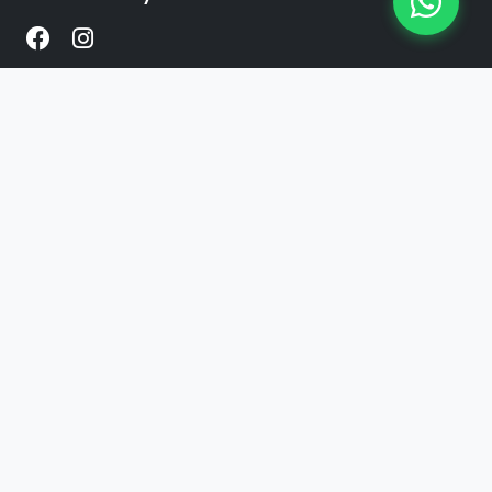
Enlaces
Inicio
Productos
Contacto
Contacto
+54 341 2424899
WhatsApp
© 2026 The Factory. Todos los derechos
reservados.