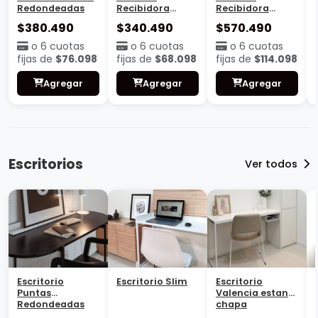
Redondeadas
Recibidora
Recibidora
Valencia con
Valencia
$380.490
$340.490
$570.490
estante
Cajonera
o 6 cuotas
o 6 cuotas
o 6 cuotas
fijas de
$76.098
fijas de
$68.098
fijas de
$114.098
Agregar
Agregar
Agregar
Escritorios
Ver todos
Escritorio
Escritorio Slim
Escritorio
Puntas
Valencia estante
Redondeadas
chapa