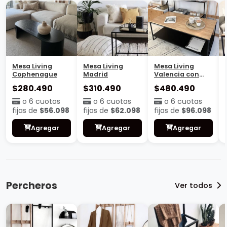
Mesa Living
Mesa Living
Mesa Living
Cophenague
Madrid
Valencia con
base
$280.490
$310.490
$480.490
o 6 cuotas
o 6 cuotas
o 6 cuotas
fijas de
$56.098
fijas de
$62.098
fijas de
$96.098
Agregar
Agregar
Agregar
Percheros
Ver todos